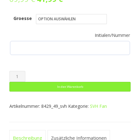
Preis
Preis
Groesse
war:
ist:
69,99 €
41,99 €.
Initialen/Nummer
Jogginghose
Premium
In den Warenkorb
Basics
Menge
Artikelnummer:
8429_49_svh
Kategorie:
SVH Fan
Beschreibung
Zusätzliche Informationen