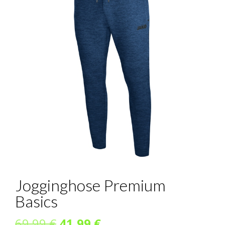
Jogginghose Premium
Basics
Ursprünglicher
Aktueller
69,99
€
41,99
€