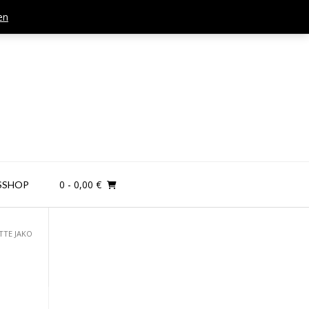
en
Mail: kontakt@teamandplayer.de
0
- 0,00 €
SSHOP
TTE JAKO