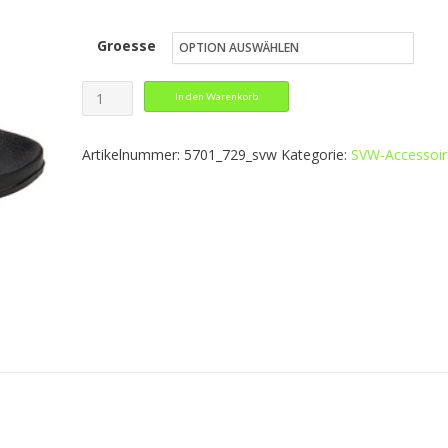
Preis
Preis
Groesse
war:
ist:
24,99 €
14,99 €.
Jakolette
In den Warenkorb
JAKO
Menge
Artikelnummer:
5701_729_svw
Kategorie:
SVW-Accessoir