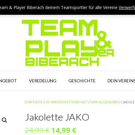
eam & Player Biberach deinem Teamsportler für alle Vereine
Verwerf
ANGEBOT
VEREDELUNG
GESCHICHTE
DEIN VEREIN
STARTSEITE
/
SV WINTERSTETTENSTADT
/
SVW-ACCESSOIRES
/ JAKOLE
Jakolette JAKO
Ursprünglicher
Aktueller
24,99
€
14,99
€