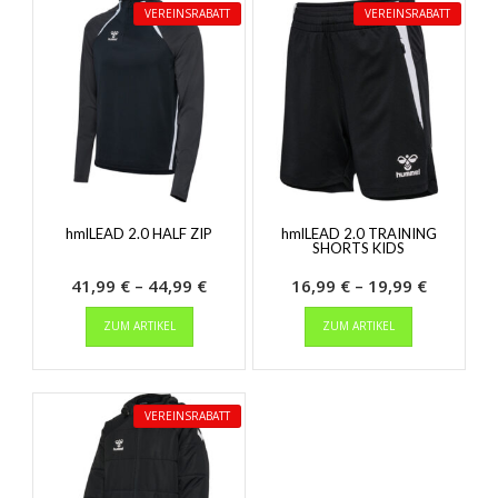
VEREINSRABATT
VEREINSRABATT
hmlLEAD 2.0 HALF ZIP
hmlLEAD 2.0 TRAINING
SHORTS KIDS
Preisspanne:
Preisspa
41,99
€
–
44,99
€
16,99
€
–
19,99
€
Dieses
41,99 €
Dieses
16,99 €
ZUM ARTIKEL
ZUM ARTIKEL
Produkt
Produkt
bis
bis
weist
weist
44,99 €
19,99 €
mehrere
mehrere
Varianten
Varianten
VEREINSRABATT
auf.
auf.
Die
Die
Optionen
Optionen
können
können