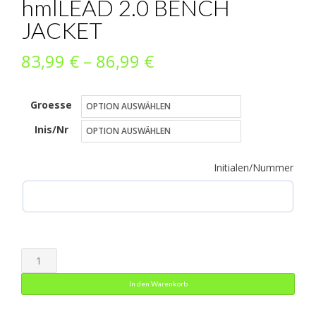
hmlLEAD 2.0 BENCH
JACKET
Preisspanne:
83,99
€
–
86,99
€
83,99 €
Groesse
bis
Inis/Nr
86,99 €
Initialen/Nummer
hmlLEAD
2.0
In den Warenkorb
BENCH
JACKET