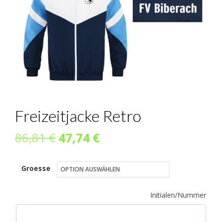
Freizeitjacke Retro
Ursprünglicher
Aktueller
86,81
€
47,74
€
Preis
Preis
Groesse
war:
ist:
86,81 €
47,74 €.
Initialen/Nummer