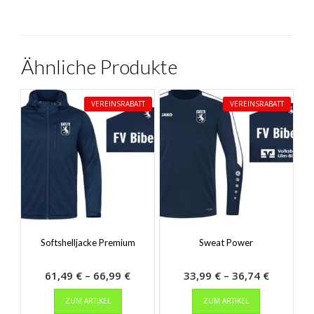
Ähnliche Produkte
VEREINSRABATT
VEREINSRABATT
Softshelljacke Premium
Sweat Power
Preisspanne:
Preisspa
61,49
€
–
66,99
€
33,99
€
–
36,74
€
Dieses
61,49 €
Dieses
33,99 €
ZUM ARTIKEL
ZUM ARTIKEL
Produkt
Produkt
bis
bis