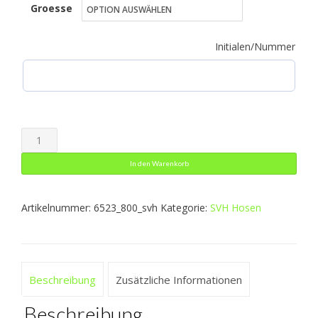
Groesse
bis
32,99 €
Initialen/Nummer
Freizeithose
Power
In den Warenkorb
Menge
Artikelnummer:
6523_800_svh
Kategorie:
SVH Hosen
Beschreibung
Zusätzliche Informationen
Beschreibung