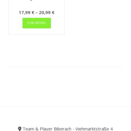
Preisspanne:
17,99
€
–
20,99
€
Dieses
17,99 €
ZUM ARTIKEL
Produkt
bis
weist
20,99 €
mehrere
Varianten
auf.
Die
Optionen
können
auf
der
Produktseite
gewählt
werden
Team & Player Biberach - Viehmarktstraße 4