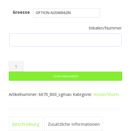
29,99 €
Groesse
bis
32,99 €
Initialen/Nummer
Freizeithose
Dynamic
In den Warenkorb
Menge
Artikelnummer:
6670_800_sgmao
Kategorie:
Hosen/Shorts
Beschreibung
Zusätzliche Informationen