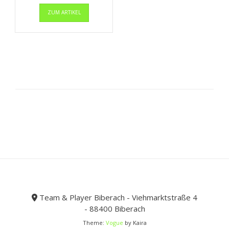
Preis
Dieses
Preis
ZUM ARTIKEL
Produkt
war:
ist:
weist
44,99 €
26,99 €.
mehrere
Varianten
auf.
Die
Optionen
können
auf
der
Produktseite
gewählt
werden
Team & Player Biberach - Viehmarktstraße 4
- 88400 Biberach
Theme:
Vogue
by Kaira