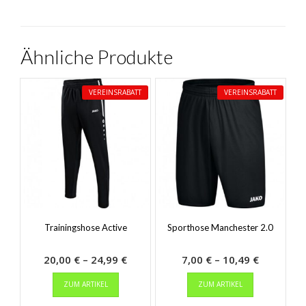
Ähnliche Produkte
VEREINSRABATT
VEREINSRABATT
Trainingshose Active
Sporthose Manchester 2.0
Preisspanne:
Preisspa
20,00
€
–
24,99
€
7,00
€
–
10,49
€
Dieses
20,00 €
Dieses
7,00 €
ZUM ARTIKEL
ZUM ARTIKEL
Produkt
Produkt
bis
bis
weist
weist
24,99 €
10,49 €