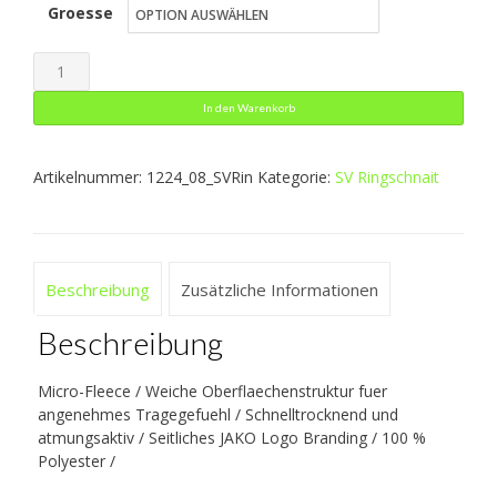
Groesse
war:
ist:
8,99 €
4,50 €.
Fleecemuetze
Menge
In den Warenkorb
Artikelnummer:
1224_08_SVRin
Kategorie:
SV Ringschnait
Beschreibung
Zusätzliche Informationen
Beschreibung
Micro-Fleece / Weiche Oberflaechenstruktur fuer
angenehmes Tragegefuehl / Schnelltrocknend und
atmungsaktiv / Seitliches JAKO Logo Branding / 100 %
Polyester /