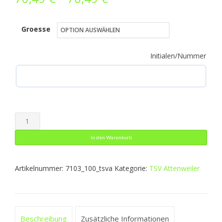
70,49 €
Groesse
bis
76,49 €
Initialen/Nummer
Coachjacke
Team
In den Warenkorb
mit
Kapuze
Artikelnummer:
7103_100_tsva
Kategorie:
TSV Attenweiler
Menge
Beschreibung
Zusätzliche Informationen