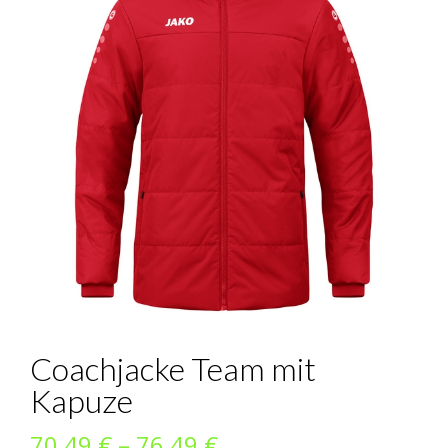
Coachjacke Team mit
Kapuze
Preisspanne:
70,49
€
–
76,49
€