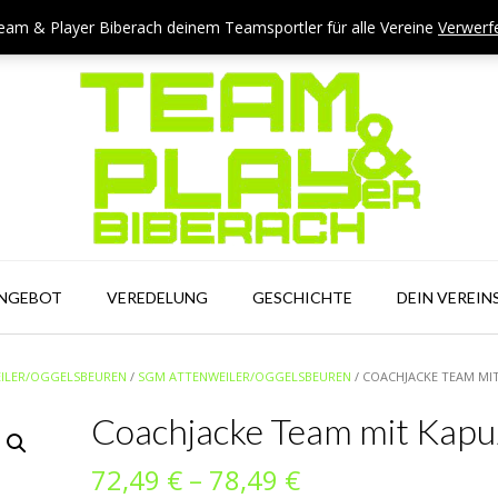
eam & Player Biberach deinem Teamsportler für alle Vereine
Verwerf
ANGEBOT
VEREDELUNG
GESCHICHTE
DEIN VEREIN
ILER/OGGELSBEUREN
/
SGM ATTENWEILER/OGGELSBEUREN
/ COACHJACKE TEAM MI
Coachjacke Team mit Kapu
Preisspanne:
72,49
€
–
78,49
€