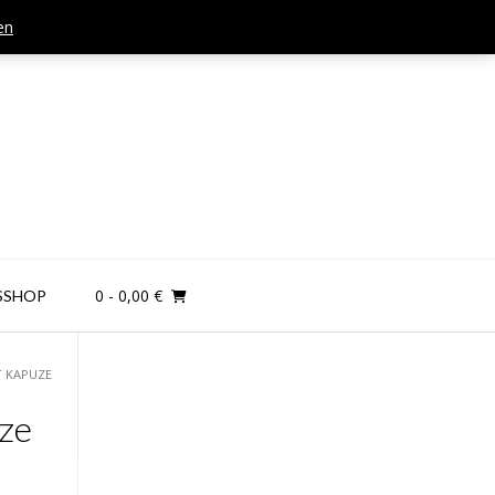
en
Mail: kontakt@teamandplayer.de
0
- 0,00 €
SSHOP
T KAPUZE
ze