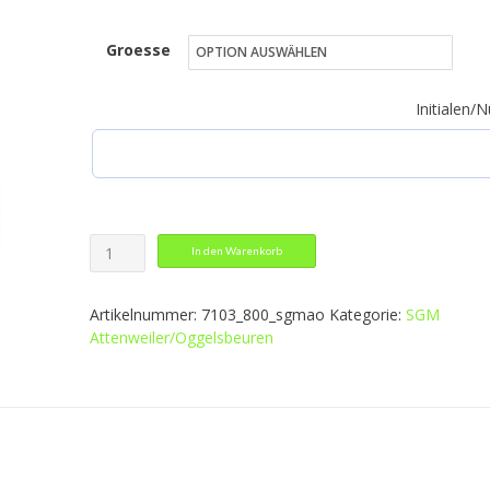
72,49 €
Groesse
bis
78,49 €
Initialen
Coachjacke
In den Warenkorb
Team
mit
Artikelnummer:
7103_800_sgmao
Kategorie:
SGM
Kapuze
Attenweiler/Oggelsbeuren
Menge