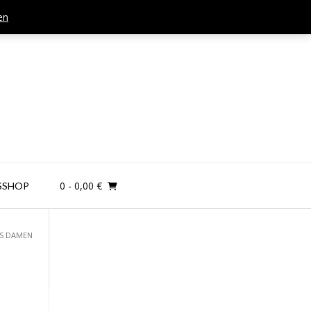
en
Mail: kontakt@teamandplayer.de
0
- 0,00 €
SSHOP
TS DAMEN