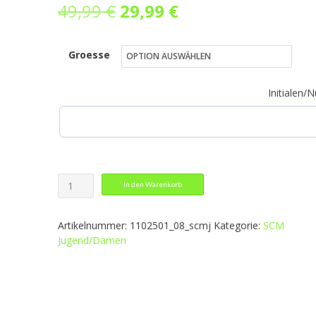
Ursprünglicher
Aktueller
49,99
€
29,99
€
Preis
Preis
Groesse
war:
ist:
49,99 €
29,99 €.
Initialen
CELEBRATE
In den Warenkorb
125
Training
Artikelnummer:
1102501_08_scmj
Kategorie:
SCM
Pants
Jugend/Damen
Damen
Menge