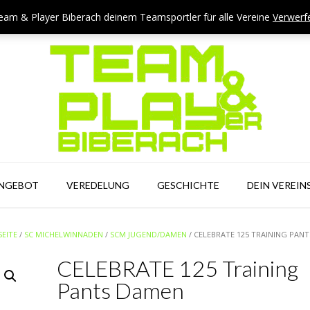
eam & Player Biberach deinem Teamsportler für alle Vereine
Verwerf
ANGEBOT
VEREDELUNG
GESCHICHTE
DEIN VEREIN
SEITE
/
SC MICHELWINNADEN
/
SCM JUGEND/DAMEN
/ CELEBRATE 125 TRAINING PAN
CELEBRATE 125 Training
Pants Damen