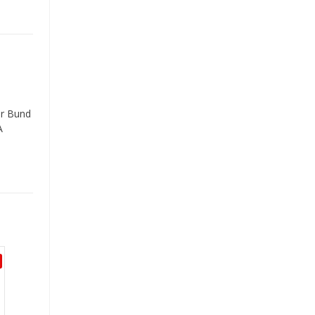
er Bund
A