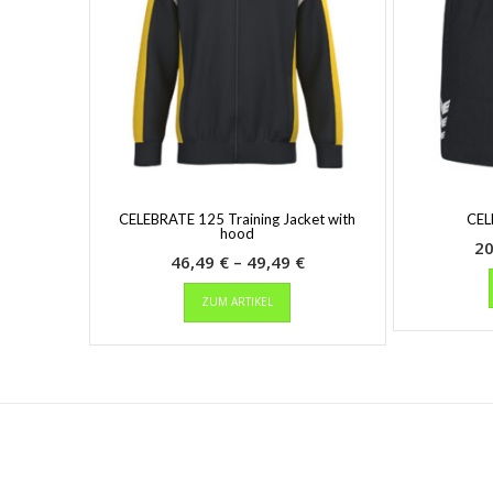
CELEBRATE 125 Training Jacket with
CEL
hood
2
Preisspanne:
46,49
€
–
49,49
€
Dieses
46,49 €
ZUM ARTIKEL
Produkt
bis
weist
49,49 €
mehrere
Varianten
auf.
Die
Optionen
können
auf