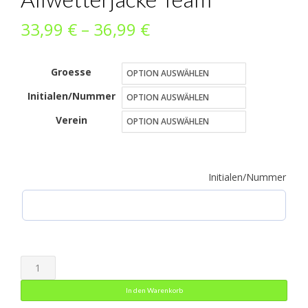
Preisspanne:
33,99
€
–
36,99
€
33,99 €
Groesse
bis
Initialen/Nummer
36,99 €
Verein
Initialen/Nummer
Allwetterjacke
Team
In den Warenkorb
Menge