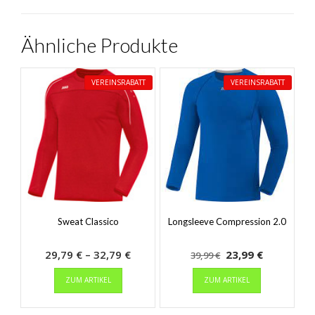
Ähnliche Produkte
VEREINSRABATT
VEREINSRABATT
Sweat Classico
Longsleeve Compression 2.0
Preisspanne:
Ursprünglicher
Aktueller
29,79
€
–
32,79
€
23,99
€
39,99
€
Dieses
29,79 €
Preis
Dieses
Preis
ZUM ARTIKEL
ZUM ARTIKEL
Produkt
Produkt
bis
war:
ist:
weist
weist
32,79 €
39,99 €
23,99 €.
mehrere
mehrere