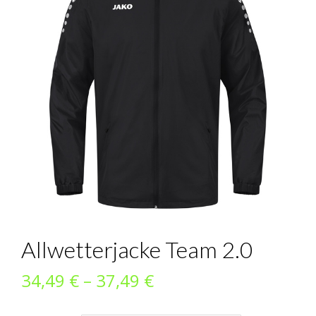
Allwetterjacke Team 2.0
Preisspanne:
34,49
€
–
37,49
€
34,49 €