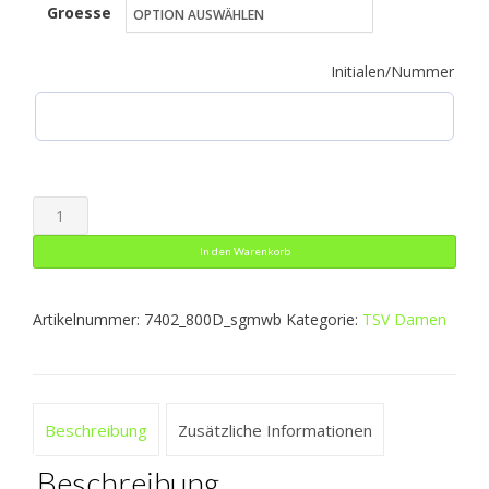
Groesse
bis
37,49 €
Initialen/Nummer
Allwetterjacke
Team
In den Warenkorb
2.0
Menge
Artikelnummer:
7402_800D_sgmwb
Kategorie:
TSV Damen
Beschreibung
Zusätzliche Informationen
Beschreibung