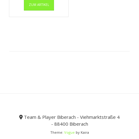
ZUM ARTIKEL
Produkt
bis
weist
14,99 €
mehrere
Varianten
auf.
Die
Optionen
können
auf
der
Produktseite
gewählt
werden
Team & Player Biberach - Viehmarktstraße 4
- 88400 Biberach
Theme:
Vogue
by Kaira