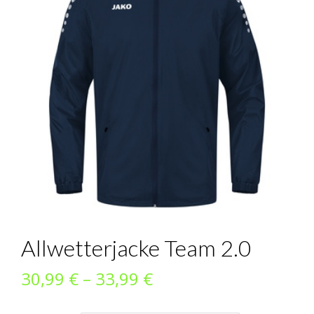
Allwetterjacke Team 2.0
Preisspanne:
30,99
€
–
33,99
€
30,99 €