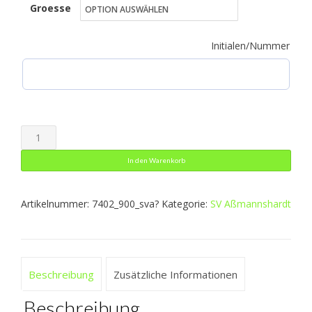
Groesse
bis
33,99 €
Initialen/Nummer
Allwetterjacke
Team
In den Warenkorb
2.0
Menge
Artikelnummer:
7402_900_sva?
Kategorie:
SV Aßmannshardt
Beschreibung
Zusätzliche Informationen
Beschreibung