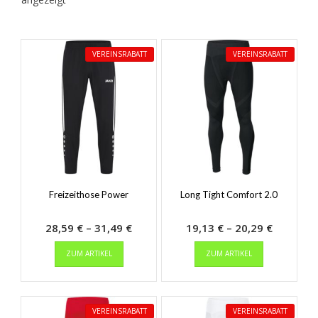
VEREINSRABATT
VEREINSRABATT
Freizeithose Power
Long Tight Comfort 2.0
Preisspanne:
Preisspa
28,59
€
–
31,49
€
19,13
€
–
20,29
€
Dieses
28,59 €
Dieses
19,13 €
ZUM ARTIKEL
ZUM ARTIKEL
Produkt
Produkt
bis
bis
weist
weist
31,49 €
20,29 €
mehrere
mehrere
Varianten
Varianten
VEREINSRABATT
VEREINSRABATT
auf.
auf.