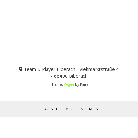
können
auf
der
Produktseite
gewählt
werden
Team & Player Biberach - Viehmarktstraße 4
- 88400 Biberach
Theme:
Vogue
by Kaira
STARTSEITE
IMPRESSUM
AGBS