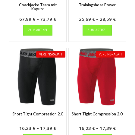
Coachjacke Team mit
Trainingshose Power
Kapuze
Preisspanne:
Preisspa
67,99
€
–
73,79
€
25,69
€
–
28,59
€
Dieses
67,99 €
Dieses
25,69 €
ZUM ARTIKEL
ZUM ARTIKEL
Produkt
Produkt
bis
bis
weist
weist
73,79 €
28,59 €
mehrere
mehrere
Varianten
Varianten
VEREINSRABATT
VEREINSRABATT
auf.
auf.
Die
Die
Optionen
Optionen
können
können
auf
auf
der
der
Produktseite
Produktseit
gewählt
gewählt
werden
werden
Short Tight Compression 2.0
Short Tight Compression 2.0
Preisspanne:
Preisspa
16,23
€
–
17,39
€
16,23
€
–
17,39
€
Dieses
16,23 €
Dieses
16,23 €