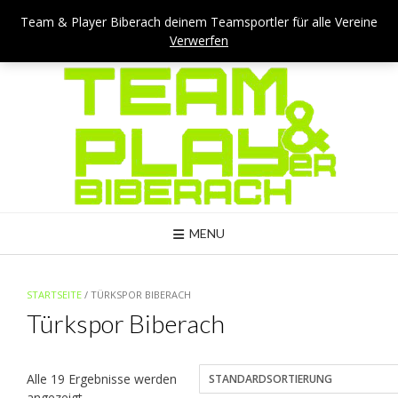
Skip
Team & Player Biberach - Viehmarktstraße 4 - 88400 Biberach
Team & Player Biberach deinem Teamsportler für alle Vereine
to
Verwerfen
Mail: kontakt@teamandplayer.de
content
MENU
STARTSEITE
/ TÜRKSPOR BIBERACH
Türkspor Biberach
Alle 19 Ergebnisse werden
angezeigt