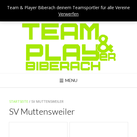
Skip
Team & Player Biberach - Viehmarktstraße 4 - 88400 Biberach
Team & Player Biberach deinem Teamsportler für alle Vereine
to
Verwerfen
Mail: kontakt@teamandplayer.de
content
MENU
STARTSEITE
/ SV MUTTENSWEILER
SV Muttensweiler