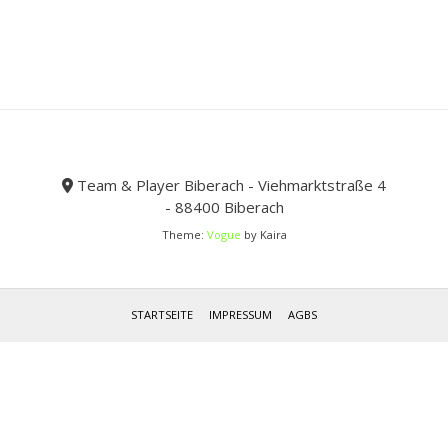
der
Produktseite
gewählt
werden
Team & Player Biberach - Viehmarktstraße 4
- 88400 Biberach
Theme:
Vogue
by Kaira
STARTSEITE
IMPRESSUM
AGBS