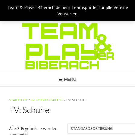
Skip
Team & Player Biberach - Viehmarktstraße 4 - 88400 Biberach
Team & Player Biberach deinem Teamsportler für alle Vereine
to
Verwerfen
Mail: kontakt@teamandplayer.de
content
MENU
STARTSEITE
/
FV BIBERACH AKTIVE
/ FV: SCHUHE
FV: Schuhe
Alle 3 Ergebnisse werden
angezeigt