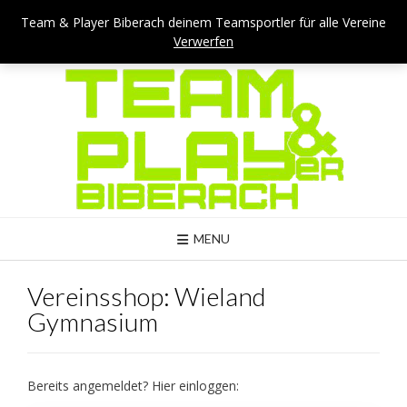
Skip
Team & Player Biberach - Viehmarktstraße 4 - 88400 Biberach
Team & Player Biberach deinem Teamsportler für alle Vereine
to
Verwerfen
Mail: kontakt@teamandplayer.de
content
MENU
Vereinsshop: Wieland
Gymnasium
Bereits angemeldet? Hier einloggen: