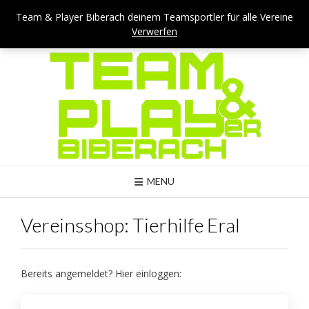
Skip
Team & Player Biberach - Viehmarktstraße 4 - 88400 Biberach
Team & Player Biberach deinem Teamsportler für alle Vereine
to
Verwerfen
Mail: kontakt@teamandplayer.de
content
MENU
Vereinsshop: Tierhilfe Eral
Bereits angemeldet? Hier einloggen: