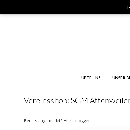
Skip
T
Team & Player Biberach - Viehmarktstraße 4 - 88400 Biberach
to
content
ÜBER UNS
UNSER 
Vereinsshop: SGM Attenweile
Bereits angemeldet? Hier einloggen: