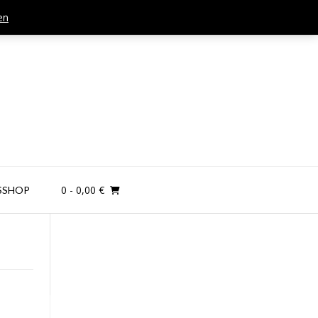
en
Mail: kontakt@teamandplayer.de
0
- 0,00 €
SSHOP