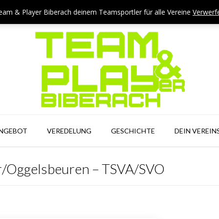
eam & Player Biberach deinem Teamsportler für alle Vereine
Verwerf
ANGEBOT
VEREDELUNG
GESCHICHTE
DEIN VEREIN
r/Oggelsbeuren – TSVA/SVO