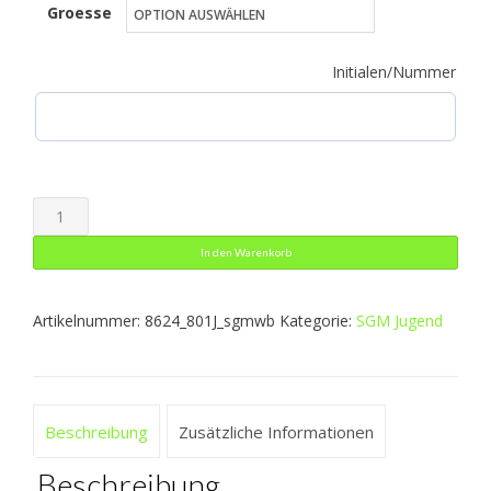
Groesse
bis
42,49 €
Initialen/Nummer
Ziptop
Iconic
In den Warenkorb
Menge
Artikelnummer:
8624_801J_sgmwb
Kategorie:
SGM Jugend
Beschreibung
Zusätzliche Informationen
Beschreibung