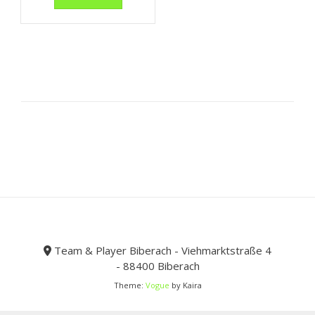
bis
weist
32,99 €
mehrere
Varianten
auf.
Die
Optionen
können
auf
der
Produktseite
gewählt
werden
Team & Player Biberach - Viehmarktstraße 4
- 88400 Biberach
Theme:
Vogue
by Kaira