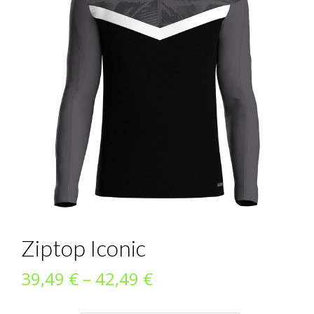
Ziptop Iconic
Preisspanne:
39,49
€
–
42,49
€
39,49 €