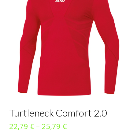
Turtleneck Comfort 2.0
Preisspanne:
22,79
€
–
25,79
€
22,79 €