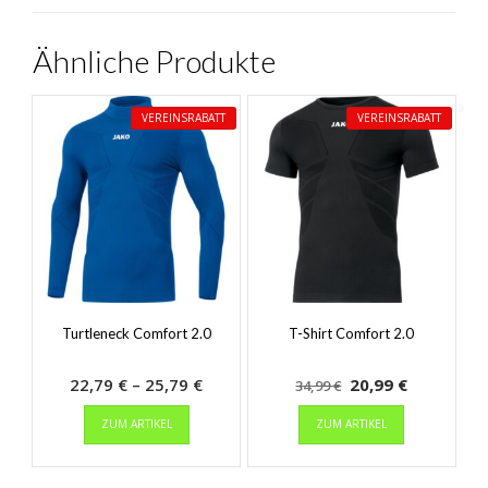
Ähnliche Produkte
VEREINSRABATT
VEREINSRABATT
Turtleneck Comfort 2.0
T-Shirt Comfort 2.0
Preisspanne:
Ursprünglicher
Aktueller
22,79
€
–
25,79
€
20,99
€
34,99
€
Dieses
22,79 €
Preis
Dieses
Preis
ZUM ARTIKEL
ZUM ARTIKEL
Produkt
Produkt
bis
war:
ist:
weist
weist
25,79 €
34,99 €
20,99 €.
mehrere
mehrere