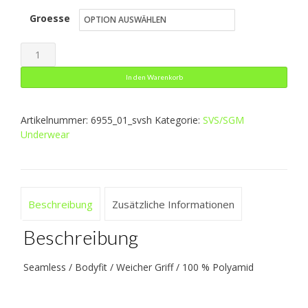
Groesse
bis
25,79 €
Turtleneck
Comfort
In den Warenkorb
2.0
Menge
Artikelnummer:
6955_01_svsh
Kategorie:
SVS/SGM
Underwear
Beschreibung
Zusätzliche Informationen
Beschreibung
Seamless / Bodyfit / Weicher Griff / 100 % Polyamid