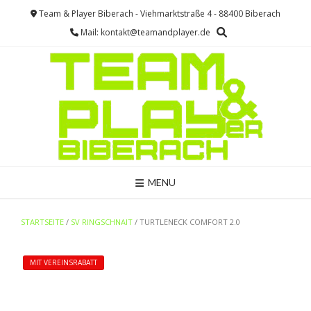
Skip
Team & Player Biberach - Viehmarktstraße 4 - 88400 Biberach
to
Mail: kontakt@teamandplayer.de
content
MENU
STARTSEITE
/
SV RINGSCHNAIT
/ TURTLENECK COMFORT 2.0
MIT VEREINSRABATT