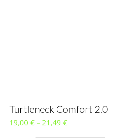
Turtleneck Comfort 2.0
Preisspanne:
19,00
€
–
21,49
€
19,00 €