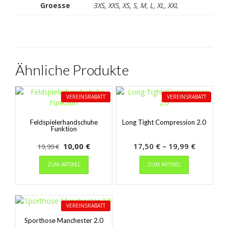
Groesse
3XS, XXS, XS, S, M, L, XL, XXL
Ähnliche Produkte
VEREINSRABATT
VEREINSRABATT
Feldspielerhandschuhe
Long Tight Compression 2.0
Funktion
Ursprünglicher
Aktueller
Preisspa
10,00
€
17,50
€
–
19,99
€
19,99
€
Preis
Dieses
Preis
Dieses
17,50 €
ZUM ARTIKEL
ZUM ARTIKEL
Produkt
Produkt
war:
ist:
bis
weist
weist
19,99 €
10,00 €.
19,99 €
mehrere
mehrere
Varianten
Varianten
VEREINSRABATT
auf.
auf.
Die
Die
Sporthose Manchester 2.0