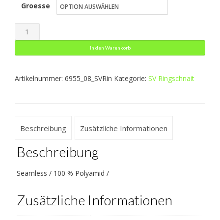
Groesse
bis
21,49 €
Turtleneck
Comfort
In den Warenkorb
2.0
Menge
Artikelnummer:
6955_08_SVRin
Kategorie:
SV Ringschnait
Beschreibung
Zusätzliche Informationen
Beschreibung
Seamless / 100 % Polyamid /
Zusätzliche Informationen