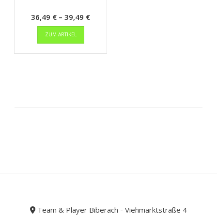
Preisspanne:
36,49
€
–
39,49
€
Dieses
36,49 €
ZUM ARTIKEL
Produkt
bis
weist
39,49 €
mehrere
Varianten
auf.
Die
Optionen
können
auf
der
Produktseite
gewählt
werden
Team & Player Biberach - Viehmarktstraße 4