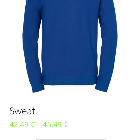
Sweat
Preisspanne:
42,49
€
–
45,49
€
42,49 €