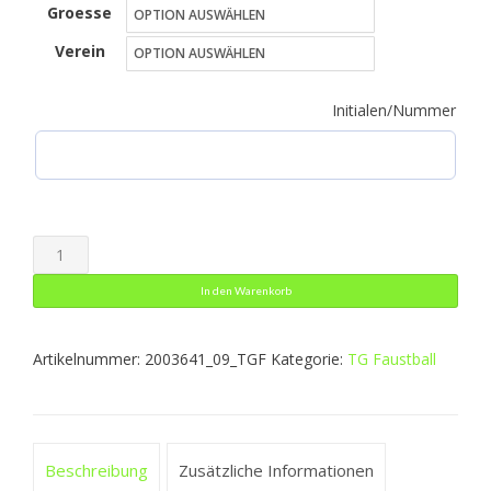
Groesse
bis
Verein
45,49 €
Initialen/Nummer
Sweat
Menge
In den Warenkorb
Artikelnummer:
2003641_09_TGF
Kategorie:
TG Faustball
Beschreibung
Zusätzliche Informationen