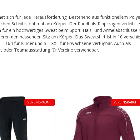
t sich für jede Herausforderung. Bestehend aus funktionellem Polye
tlichen Schnitts optimal am Körper. Der Rundhals-Rippkragen verleiht 
h für ein hochwertiges Sweat beim Sport. Hals- und Ärmelabschlüsse 
tieren den passenden Sitz am Körper. Das Sweatshirt ist in 10 versch
– 164 für Kinder und S – XXL für Erwachsene verfügbar. Auch als
er, oder Teamausstattung für Vereine verwendbar.
VEREINSRABATT
VEREINSRABATT