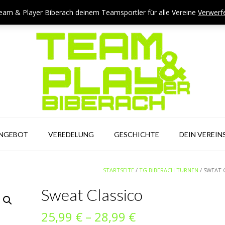
eam & Player Biberach deinem Teamsportler für alle Vereine
Verwerf
ANGEBOT
VEREDELUNG
GESCHICHTE
DEIN VEREIN
STARTSEITE
/
TG BIBERACH TURNEN
/ SWEAT 
Sweat Classico
Preisspanne:
25,99
€
–
28,99
€