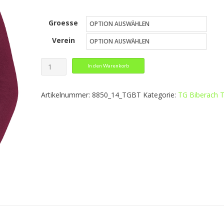
25,99 €
Groesse
bis
Verein
28,99 €
Sweat
In den Warenkorb
Classico
Menge
Artikelnummer:
8850_14_TGBT
Kategorie:
TG Biberach 