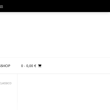
en
Mail: kontakt@teamandplayer.de
0
- 0,00 €
SSHOP
CLASSICO