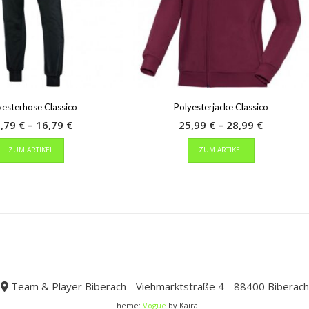
yesterhose Classico
Polyesterjacke Classico
Preisspanne:
Preisspa
3,79
€
–
16,79
€
25,99
€
–
28,99
€
Dieses
13,79 €
Dieses
25,99 €
ZUM ARTIKEL
ZUM ARTIKEL
Produkt
Produkt
bis
bis
weist
weist
16,79 €
28,99 €
mehrere
mehrere
Varianten
Varianten
auf.
auf.
Die
Die
Optionen
Optionen
können
können
auf
auf
der
der
Team & Player Biberach - Viehmarktstraße 4 - 88400 Biberach
Produktseite
Produktseit
Theme:
Vogue
by Kaira