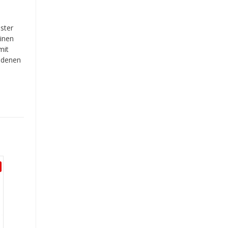
ster
einen
mit
iedenen