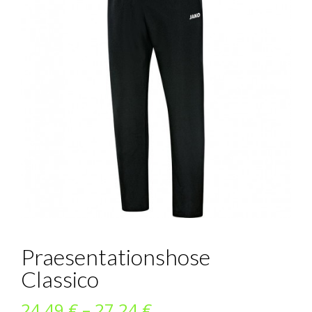
Praesentationshose
Classico
Preisspanne:
24,49
€
–
27,24
€