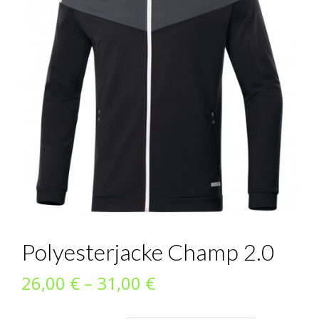
Polyesterjacke Champ 2.0
Preisspanne:
26,00
€
–
31,00
€
26,00 €