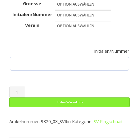
Groesse
bis
Initialen/Nummer
31,00 €
Verein
Initialen/Nummer
Polyesterjacke
Champ
In den Warenkorb
2.0
Menge
Artikelnummer:
9320_08_SVRin
Kategorie:
SV Ringschnait