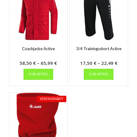
Coachjacke Active
3/4 Trainingsshort Active
Preisspanne:
Preisspa
58,50
€
–
65,99
€
17,50
€
–
22,49
€
Dieses
58,50 €
Dieses
17,50 €
ZUM ARTIKEL
ZUM ARTIKEL
Produkt
Produkt
bis
bis
weist
weist
65,99 €
22,49 €
mehrere
mehrere
Varianten
Varianten
VEREINSRABATT
auf.
auf.
Die
Die
Optionen
Optionen
können
können
auf
auf
der
der