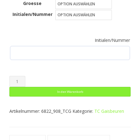
Groesse
bis
Initialen/Nummer
48,99 €
Initialen/Nummer
Kapuzenjacke
Performance
In den Warenkorb
Menge
Artikelnummer:
6822_908_TCG
Kategorie:
TC Gaisbeuren