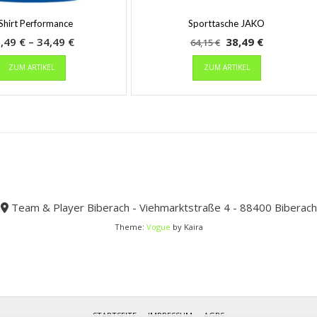
Shirt Performance
Sporttasche JAKO
Preisspanne:
Ursprünglicher
Aktueller
1,49
€
–
34,49
€
38,49
€
64,15
€
Dieses
31,49 €
Preis
Dieses
Preis
ZUM ARTIKEL
ZUM ARTIKEL
Produkt
Produkt
bis
war:
ist:
weist
weist
34,49 €
64,15 €
38,49 €.
mehrere
mehrere
Varianten
Varianten
auf.
auf.
Die
Die
Optionen
Optionen
können
können
auf
auf
der
der
Team & Player Biberach - Viehmarktstraße 4 - 88400 Biberach
Produktseite
Produktseit
Theme:
Vogue
by Kaira
gewählt
gewählt
werden
werden
STARTSEITE
IMPRESSUM
AGBS