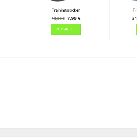
Trainingssocken
T-
Ursprünglicher
Aktueller
7,99
€
3
13,32
€
Preis
Preis
Dieses
ZUM ARTIKEL
Produkt
war:
ist:
weist
13,32 €
7,99 €.
mehrere
Varianten
auf.
Die
Optionen
können
auf
der
Produktseite
gewählt
werden