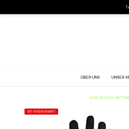
Skip
T
Team & Player Biberach - Viehmarktstraße 4 - 88400 Biberach
to
content
ÜBER UNS
UNSER 
STARTSEITE
/
SG METTEN
MIT VEREINSRABATT