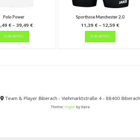
Polo Power
Sporthose Manchester 2.0
Preisspanne:
Preisspa
6,49
€
–
39,49
€
11,39
€
–
12,59
€
Dieses
36,49 €
Dieses
11,39 €
ZUM ARTIKEL
ZUM ARTIKEL
Produkt
Produkt
bis
bis
weist
weist
39,49 €
12,59 €
mehrere
mehrere
Varianten
Varianten
auf.
auf.
Die
Die
Optionen
Optionen
können
können
auf
auf
der
der
Team & Player Biberach - Viehmarktstraße 4 - 88400 Biberach
Produktseite
Produktseit
Theme:
Vogue
by Kaira
gewählt
gewählt
werden
werden