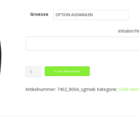
39,49 €
Groesse
bis
42,49 €
Initialen
Allwetterjacke
In den Warenkorb
Team
2.0
Artikelnummer:
7402_800A_sgmwb
Kategorie:
SGM Herr
Menge