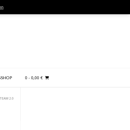
en
Mail: kontakt@teamandplayer.de
0
- 0,00 €
SSHOP
TEAM 2.0