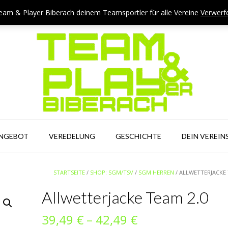
eam & Player Biberach deinem Teamsportler für alle Vereine
Verwerf
ANGEBOT
VEREDELUNG
GESCHICHTE
DEIN VEREIN
STARTSEITE
/
SHOP: SGM/TSV
/
SGM HERREN
/ ALLWETTERJACKE 
Allwetterjacke Team 2.0
Preisspanne:
39,49
€
–
42,49
€