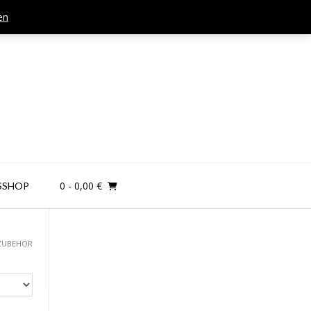
en
Mail: kontakt@teamandplayer.de
0
- 0,00 €
SSHOP
ZUBEHÖR