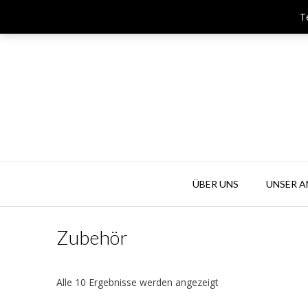
Skip
T
Team & Player Biberach - Viehmarktstraße 4 - 88400 Biberach
to
content
ÜBER UNS
UNSER 
Zubehör
Alle 10 Ergebnisse werden angezeigt