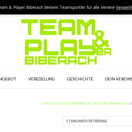
eam & Player Biberach deinem Teamsportler für alle Vereine
Verwerf
ANGEBOT
VEREDELUNG
GESCHICHTE
DEIN VEREIN
STARTSEITE
/
SGM EBERHARDZELL/UNTERSCHWARZACH
/ 