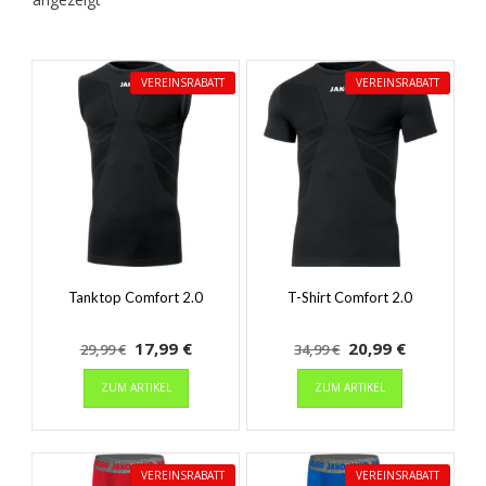
VEREINSRABATT
VEREINSRABATT
Tanktop Comfort 2.0
T-Shirt Comfort 2.0
Ursprünglicher
Aktueller
Ursprünglicher
Aktueller
17,99
€
20,99
€
29,99
€
34,99
€
Preis
Dieses
Preis
Preis
Dieses
Preis
ZUM ARTIKEL
ZUM ARTIKEL
Produkt
Produkt
war:
ist:
war:
ist:
weist
weist
29,99 €
17,99 €.
34,99 €
20,99 €.
mehrere
mehrere
Varianten
Varianten
VEREINSRABATT
VEREINSRABATT
auf.
auf.