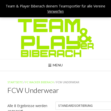
Skip
Team & Player Biberach - Viehmarktstraße 4 - 88400 Biberach
Team & Player Biberach deinem Teamsportler für alle Vereine
to
Verwerfen
Mail: kontakt@teamandplayer.de
content
MENU
STARTSEITE
/
FC WACKER BIBERACH
/ FCW UNDERWEAR
FCW Underwear
Alle 8 Ergebnisse werden
angezeigt